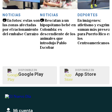
NOTICIAS
NOTICIAS
DEPORTES
📷 En fotos: estas son
📷 Rescatan a un
En imágenes:
las zonas afectadas
hipopótamo bebé en
atletismo y esgrima
por el racionamiento
Colombia: es
suman más preseas
del embalse Carraízo
descendiente de los
para Puerto Rico en
animales que
los
introdujo Pablo
Centroamericanos
Escobar
DISPONIBLE EN
DISPONIBLE EN
Google Play
App Store
Mi cuenta