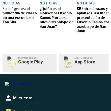
NOTICIAS
NOTICIAS
NOTICIAS
En imágenes: el
¿Quién es el
📷 Entre abrazos y
primer día de clases
monseñor Eusebio
aplausos: así fue la
en una escuela en
Ramos Morales,
presentación de
Toa Alta
nuevo arzobispo de
Eusebio Ramos com
San Juan?
arzobispo de San
Juan
DISPONIBLE EN
DISPONIBLE EN
Google Play
App Store
Mi cuenta