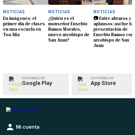
NOTICIAS
NOTICIAS
NOTICIAS
En imágenes: el
¿Quién es el
📷 Entre abrazos y
primer día de clases
monseñor Eusebio
aplausos: así fue la
en una escuela en
Ramos Morales,
presentación de
Toa Alta
nuevo arzobispo de
Eusebio Ramos com
San Juan?
arzobispo de San
Juan
DISPONIBLE EN
DISPONIBLE EN
Google Play
App Store
Mi cuenta