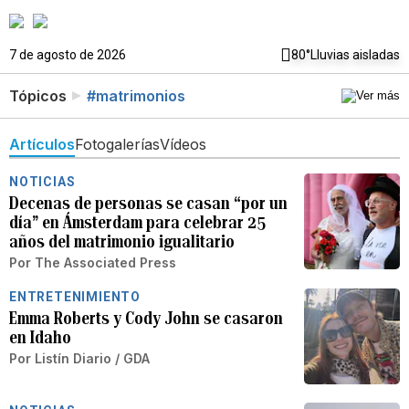
7 de agosto de 2026
80°
Lluvias aisladas
Tópicos
#matrimonios
Artículos
Fotogalerías
Vídeos
NOTICIAS
Decenas de personas se casan “por un
día” en Ámsterdam para celebrar 25
años del matrimonio igualitario
Por
The Associated Press
ENTRETENIMIENTO
Emma Roberts y Cody John se casaron
en Idaho
Por
Listín Diario / GDA