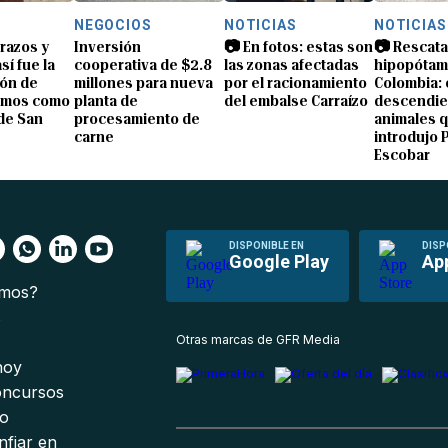
NEGOCIOS
NOTICIAS
NOTICIAS
brazos y
Inversión
📷 En fotos: estas son
📷 Rescata
sí fue la
cooperativa de $2.8
las zonas afectadas
hipopótam
ón de
millones para nueva
por el racionamiento
Colombia: 
amos como
planta de
del embalse Carraízo
descendie
de San
procesamiento de
animales 
carne
introdujo 
Escobar
DISPONIBLE EN
DISP
Google Play
Ap
omos?
s
Otras marcas de GFR Media
 hoy
oncursos
io
nfiar en