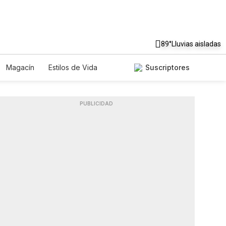
89°
Lluvias aisladas
Magacín
Estilos de Vida
Suscriptores
ecnología
Juegos
Lotería
os
Especiales
PUBLICIDAD