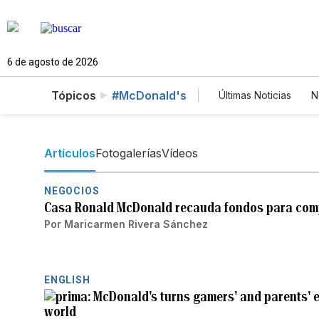
6 de agosto de 2026
Tópicos
#McDonald's
Últimas Noticias
N
Mundo
Estad
Vídeos
Fotos
Artículos
Fotogalerías
Vídeos
NEGOCIOS
Casa Ronald McDonald recauda fondos para comp
Por
Maricarmen Rivera Sánchez
ENGLISH
McDonald's turns gamers' and parents' e
world