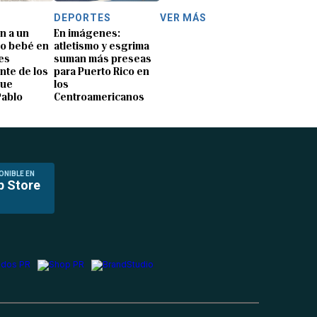
DEPORTES
VER MÁS
n a un
En imágenes:
o bebé en
atletismo y esgrima
es
suman más preseas
nte de los
para Puerto Rico en
que
los
Pablo
Centroamericanos
ONIBLE EN
p Store