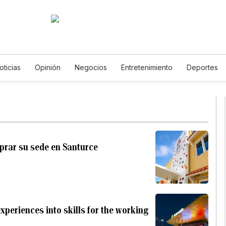
oticias
Opinión
Negocios
Entretenimiento
Deportes
os Unidos
Ciencia y Ambiente
Gastronomía
De Viaje
T
English
Podcasts
Horóscopos
Newsletters
Feriad
rar su sede en Santurce
xperiences into skills for the working