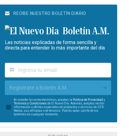
RECIBE NUESTRO BOLETÍN DIARIO
Boletín A.M.
Las noticias explicadas de forma sencilla y
directa para entender lo más importante del día.
Regístrate a Boletín A.M.
Al someter tu correo electrónico, aceptas la
Política de Privacidad
y
Términos y Condiciones
de El Nuevo Día. Además, aceptas recibir
información u ofertas especiales de productos o servicios de GFR
Media, sus afiliadas o de terceros. Podrás optar salirte de los
boletines en cualquier momento.