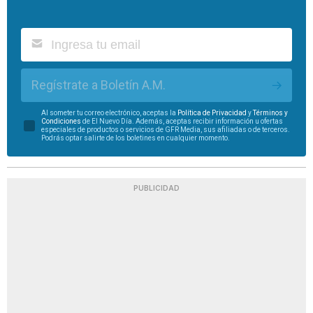
Regístrate a Boletín A.M.
Al someter tu correo electrónico, aceptas la
Política de Privacidad
y
Términos y
Condiciones
de El Nuevo Día. Además, aceptas recibir información u ofertas
especiales de productos o servicios de GFR Media, sus afiliadas o de terceros.
Podrás optar salirte de los boletines en cualquier momento.
PUBLICIDAD