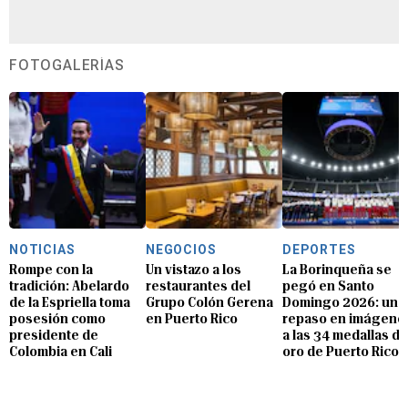
FOTOGALERÍAS
NOTICIAS
NEGOCIOS
DEPORTES
Rompe con la
Un vistazo a los
La Borinqueña se
tradición: Abelardo
restaurantes del
pegó en Santo
de la Espriella toma
Grupo Colón Gerena
Domingo 2026: un
posesión como
en Puerto Rico
repaso en imágene
presidente de
a las 34 medallas de
Colombia en Cali
oro de Puerto Rico