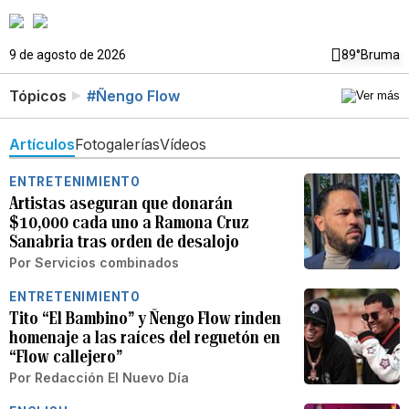
9 de agosto de 2026
89°
Bruma
Tópicos
#Ñengo Flow
Artículos
Fotogalerías
Vídeos
ENTRETENIMIENTO
Artistas aseguran que donarán
$10,000 cada uno a Ramona Cruz
Sanabria tras orden de desalojo
Por
Servicios combinados
ENTRETENIMIENTO
Tito “El Bambino” y Ñengo Flow rinden
homenaje a las raíces del reguetón en
“Flow callejero”
Por
Redacción El Nuevo Día