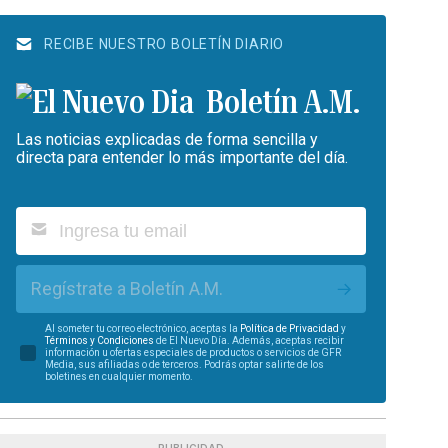
RECIBE NUESTRO BOLETÍN DIARIO
Boletín A.M.
Las noticias explicadas de forma sencilla y
directa para entender lo más importante del día.
Regístrate a Boletín A.M.
Al someter tu correo electrónico, aceptas la
Política de Privacidad
y
Términos y Condiciones
de El Nuevo Día. Además, aceptas recibir
información u ofertas especiales de productos o servicios de GFR
Media, sus afiliadas o de terceros. Podrás optar salirte de los
boletines en cualquier momento.