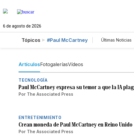
6 de agosto de 2026
Tópicos
#Paul McCartney
Últimas Noticias
Mundo
E
Lotería
V
Artículos
Fotogalerías
Vídeos
TECNOLOGÍA
Paul McCartney expresa su temor a que la IA plagi
Por
The Associated Press
ENTRETENIMIENTO
Crean moneda de Paul McCartney en Reino Unido
Por
The Associated Press