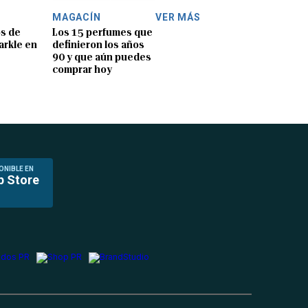
MAGACÍN
VER MÁS
os de
Los 15 perfumes que
rkle en
definieron los años
90 y que aún puedes
comprar hoy
ONIBLE EN
p Store