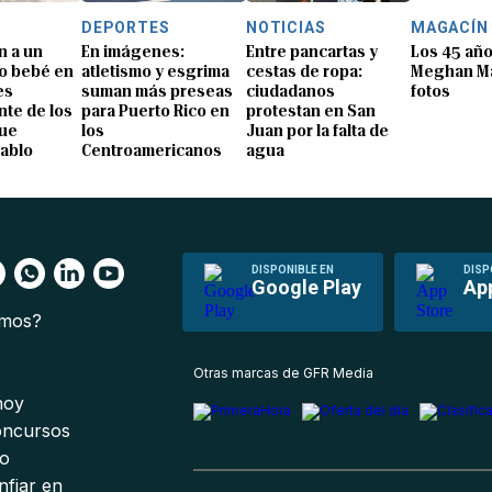
DEPORTES
NOTICIAS
MAGACÍN
n a un
En imágenes:
Entre pancartas y
Los 45 añ
o bebé en
atletismo y esgrima
cestas de ropa:
Meghan Ma
es
suman más preseas
ciudadanos
fotos
te de los
para Puerto Rico en
protestan en San
que
los
Juan por la falta de
Pablo
Centroamericanos
agua
DISPONIBLE EN
DISP
Google Play
Ap
omos?
s
Otras marcas de GFR Media
 hoy
oncursos
io
nfiar en