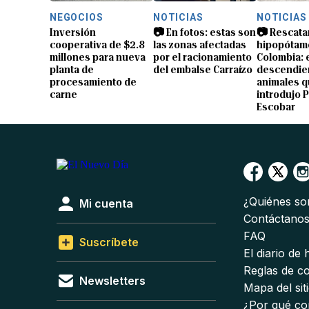
NEGOCIOS
NOTICIAS
NOTICIAS
Inversión
📷 En fotos: estas son
📷 Rescata
cooperativa de $2.8
las zonas afectadas
hipopótam
millones para nueva
por el racionamiento
Colombia: 
planta de
del embalse Carraízo
descendien
procesamiento de
animales 
carne
introdujo 
Escobar
¿Quiénes s
Mi cuenta
Contáctano
FAQ
Suscríbete
El diario de
Reglas de c
Newsletters
Mapa del sit
¿Por qué co