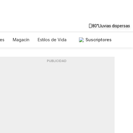
80°
Lluvias dispersas
es
Magacín
Estilos de Vida
Suscriptores
Tecnología
Juegos
tters
Feriados
Especiales
PUBLICIDAD