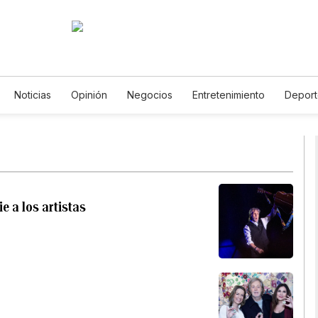
Noticias
Opinión
Negocios
Entretenimiento
Deport
stados Unidos
Ciencia y Ambiente
Gastronomía
De Viaje
ídeos
Fotos
English
Podcasts
Horóscopos
Newsle
e a los artistas