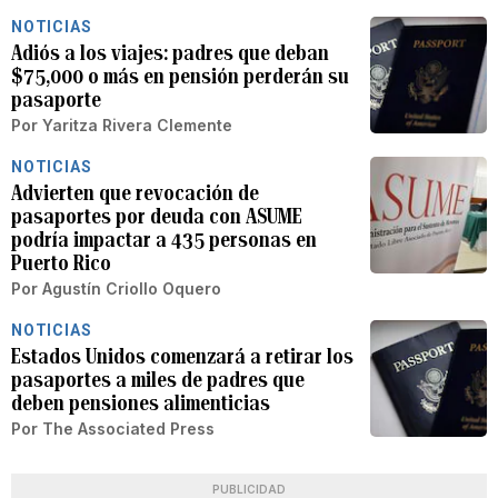
NOTICIAS
Adiós a los viajes: padres que deban
$75,000 o más en pensión perderán su
pasaporte
Por
Yaritza Rivera Clemente
NOTICIAS
Advierten que revocación de
pasaportes por deuda con ASUME
podría impactar a 435 personas en
Puerto Rico
Por
Agustín Criollo Oquero
NOTICIAS
Estados Unidos comenzará a retirar los
pasaportes a miles de padres que
deben pensiones alimenticias
Por
The Associated Press
PUBLICIDAD