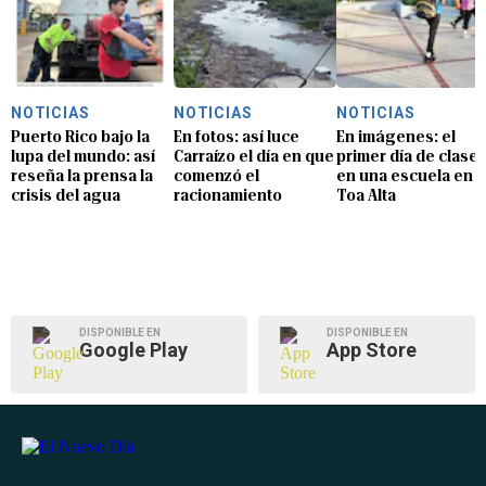
NOTICIAS
NOTICIAS
NOTICIAS
Puerto Rico bajo la
En fotos: así luce
En imágenes: el
lupa del mundo: así
Carraízo el día en que
primer día de clase
reseña la prensa la
comenzó el
en una escuela en
crisis del agua
racionamiento
Toa Alta
DISPONIBLE EN
DISPONIBLE EN
Google Play
App Store