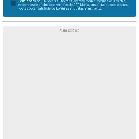
Condiciones
de El Nuevo Día. Además, aceptas recibir información u ofertas
especiales de productos o servicios de GFR Media, sus afiliadas o de terceros.
Podrás optar salirte de los boletines en cualquier momento.
PUBLICIDAD