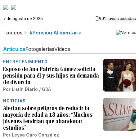
7 de agosto de 2026
90°
Lluvias aisladas
Tópicos
#Pensión Alimentaria
Artículos
Fotogalerías
Vídeos
ENTRETENIMIENTO
Esposo de Ana Patricia Gámez solicita
pensión para él y sus hijos en demanda
de divorcio
Por
Listín Diario / GDA
NOTICIAS
Alertan sobre peligros de reducir la
mayoría de edad a 18 años: “Muchos
jóvenes tendrían que abandonar
estudios”
Por
Leysa Caro González