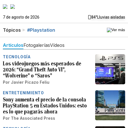
7 de agosto de 2026
84°
Lluvias aisladas
Tópicos
#Playstation
Artículos
Fotogalerías
Vídeos
TECNOLOGÍA
Los videojuegos más esperados de
2026: “Grand Theft Auto VI”,
“Wolverine” o “Saros”
Por
Javier Picazo Feliu
ENTRETENIMIENTO
Sony aumenta el precio de la consola
PlayStation 5 en Estados Unidos: esto
es lo que pagarás ahora
Por
The Associated Press