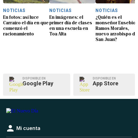
NOTICIAS
NOTICIAS
NOTICIAS
En fotos: así luce
En imágenes: el
¿Quién es el
Carraízo el día en que
primer día de clases
monseñor Eusebio
comenzó el
en una escuela en
Ramos Morales,
racionamiento
Toa Alta
nuevo arzobispo de
San Juan?
DISPONIBLE EN
DISPONIBLE EN
Google Play
App Store
Mi cuenta