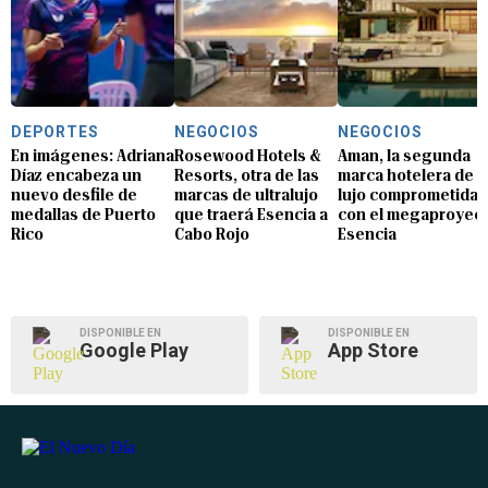
DEPORTES
NEGOCIOS
NEGOCIOS
En imágenes: Adriana
Rosewood Hotels &
Aman, la segunda
Díaz encabeza un
Resorts, otra de las
marca hotelera de
nuevo desfile de
marcas de ultralujo
lujo comprometida
medallas de Puerto
que traerá Esencia a
con el megaproyec
Rico
Cabo Rojo
Esencia
DISPONIBLE EN
DISPONIBLE EN
Google Play
App Store