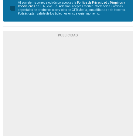
Al someter tu correo electrónico, aceptas la
Política de Privacidad
y
Términos y
Condiciones
de El Nuevo Día. Además, aceptas recibir información u ofertas
especiales de productos o servicios de GFR Media, sus afiliadas o de terceros.
Podrás optar salirte de los boletines en cualquier momento.
PUBLICIDAD