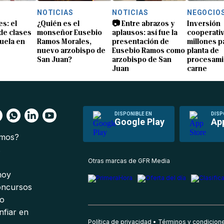
NOTICIAS
NOTICIAS
NEGOCIO
s: el
¿Quién es el
📷 Entre abrazos y
Inversión
 de clases
monseñor Eusebio
aplausos: así fue la
cooperativ
uela en
Ramos Morales,
presentación de
millones p
nuevo arzobispo de
Eusebio Ramos como
planta de
San Juan?
arzobispo de San
procesami
Juan
carne
DISPONIBLE EN
DISP
Google Play
Ap
omos?
s
Otras marcas de GFR Media
 hoy
oncursos
io
nfiar en
Política de privacidad
Términos y condicion