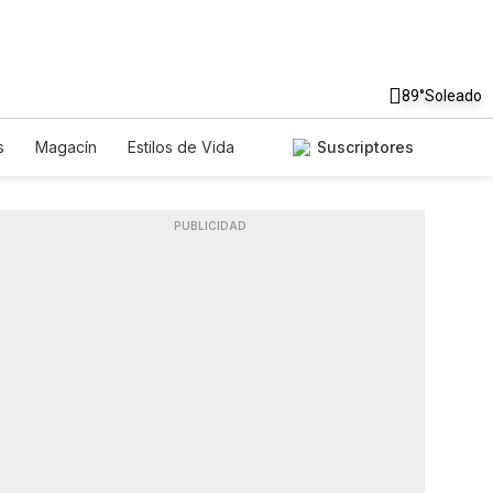
89°
Soleado
s
Magacín
Estilos de Vida
Suscriptores
Tecnología
Juegos
Lotería
iados
Especiales
PUBLICIDAD