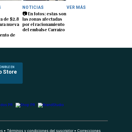
S
NOTICIAS
VER MÁS
📷 En fotos: estas son
a de $2.8
las zonas afectadas
ara nueva
por el racionamiento
del embalse Carraízo
ento de
ONIBLE EN
p Store
es
Términos y condiciones del suscriptor
Correcciones