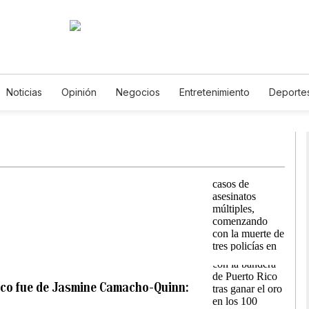
Noticias
Opinión
Negocios
Entretenimiento
Deporte
tados Unidos
Ciencia y Ambiente
Gastronomía
De Viaje
tos
English
Podcasts
Horóscopos
Newsletters
Fer
Rico fue de Jasmine Camacho-Quinn: