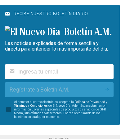
RECIBE NUESTRO BOLETÍN DIARIO
Boletín A.M.
Las noticias explicadas de forma sencilla y
directa para entender lo más importante del día.
Regístrate a Boletín A.M.
Al someter tu correo electrónico, aceptas la
Política de Privacidad
y
Términos y Condiciones
de El Nuevo Día. Además, aceptas recibir
información u ofertas especiales de productos o servicios de GFR
Media, sus afiliadas o de terceros. Podrás optar salirte de los
boletines en cualquier momento.