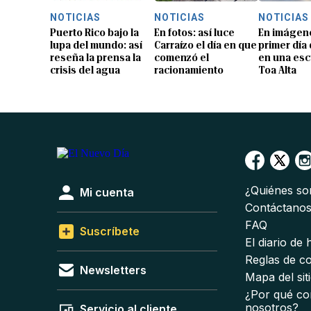
NOTICIAS
NOTICIAS
NOTICIAS
Puerto Rico bajo la
En fotos: así luce
En imágene
lupa del mundo: así
Carraízo el día en que
primer día
reseña la prensa la
comenzó el
en una esc
crisis del agua
racionamiento
Toa Alta
¿Quiénes s
Mi cuenta
Contáctano
FAQ
Suscríbete
El diario de
Reglas de c
Newsletters
Mapa del sit
¿Por qué co
nosotros?
Servicio al cliente