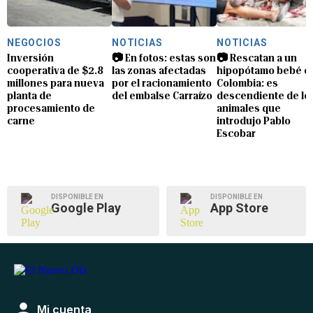
NEGOCIOS
NOTICIAS
NOTICIAS
Inversión
📷 En fotos: estas son
📷 Rescatan a un
cooperativa de $2.8
las zonas afectadas
hipopótamo bebé e
millones para nueva
por el racionamiento
Colombia: es
planta de
del embalse Carraízo
descendiente de lo
procesamiento de
animales que
carne
introdujo Pablo
Escobar
DISPONIBLE EN
DISPONIBLE EN
Google Play
App Store
Mi cuenta