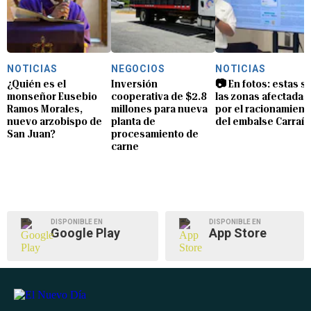
NOTICIAS
NEGOCIOS
NOTICIAS
¿Quién es el
Inversión
📷 En fotos: estas s
monseñor Eusebio
cooperativa de $2.8
las zonas afectadas
Ramos Morales,
millones para nueva
por el racionamient
nuevo arzobispo de
planta de
del embalse Carraíz
San Juan?
procesamiento de
carne
DISPONIBLE EN
DISPONIBLE EN
Google Play
App Store