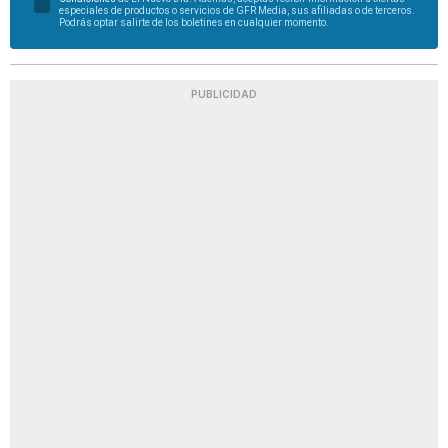
especiales de productos o servicios de GFR Media, sus afiliadas o de terceros.
Podrás optar salirte de los boletines en cualquier momento.
PUBLICIDAD