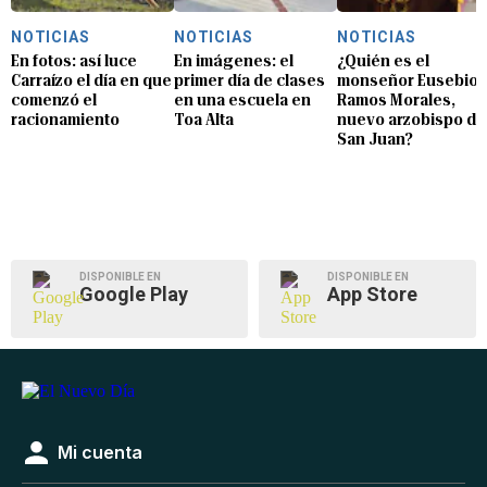
NOTICIAS
NOTICIAS
NOTICIAS
En fotos: así luce
En imágenes: el
¿Quién es el
Carraízo el día en que
primer día de clases
monseñor Eusebio
comenzó el
en una escuela en
Ramos Morales,
racionamiento
Toa Alta
nuevo arzobispo de
San Juan?
DISPONIBLE EN
DISPONIBLE EN
Google Play
App Store
Mi cuenta