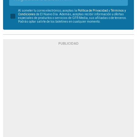
Al someter tu correo electrónico, aceptas la
Política de Privacidad
y
Términos y
Condiciones
de El Nuevo Día. Además, aceptas recibir información u ofertas
especiales de productos o servicios de GFR Media, sus afiliadas o de terceros.
Podrás optar salirte de los boletines en cualquier momento.
PUBLICIDAD