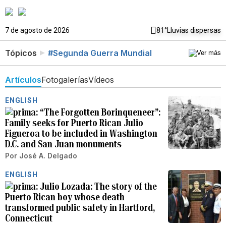
7 de agosto de 2026
81°
Lluvias dispersas
Tópicos
#Segunda Guerra Mundial
Artículos
Fotogalerías
Vídeos
ENGLISH
“The Forgotten Borinqueneer”:
Family seeks for Puerto Rican Julio
Figueroa to be included in Washington
D.C. and San Juan monuments
Por
José A. Delgado
ENGLISH
Julio Lozada: The story of the
Puerto Rican boy whose death
transformed public safety in Hartford,
Connecticut