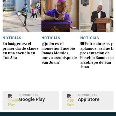
NOTICIAS
NOTICIAS
NOTICIAS
En imágenes: el
¿Quién es el
📷 Entre abrazos y
primer día de clases
monseñor Eusebio
aplausos: así fue la
en una escuela en
Ramos Morales,
presentación de
Toa Alta
nuevo arzobispo de
Eusebio Ramos com
San Juan?
arzobispo de San
Juan
DISPONIBLE EN
DISPONIBLE EN
Google Play
App Store