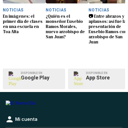
NOTICIAS
NOTICIAS
NOTICIAS
En imágenes: el
¿Quién es el
📷 Entre abrazos y
primer día de clases
monseñor Eusebio
aplausos: así fue la
en una escuela en
Ramos Morales,
presentación de
Toa Alta
nuevo arzobispo de
Eusebio Ramos com
San Juan?
arzobispo de San
Juan
DISPONIBLE EN
DISPONIBLE EN
Google Play
App Store
Mi cuenta