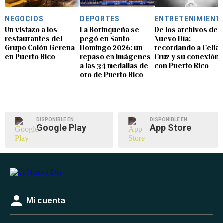
NEGOCIOS
DEPORTES
ENTRETENIMIENT
Un vistazo a los
La Borinqueña se
De los archivos de E
restaurantes del
pegó en Santo
Nuevo Día:
Grupo Colón Gerena
Domingo 2026: un
recordando a Celia
en Puerto Rico
repaso en imágenes
Cruz y su conexión
a las 34 medallas de
con Puerto Rico
oro de Puerto Rico
DISPONIBLE EN
DISPONIBLE EN
Google Play
App Store
Mi cuenta