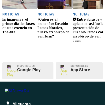
NOTICIAS
NOTICIAS
NOTICIAS
En imágenes: el
¿Quién es el
📷 Entre abrazos y
primer día de clases
monseñor Eusebio
aplausos: así fue la
en una escuela en
Ramos Morales,
presentación de
Toa Alta
nuevo arzobispo de
Eusebio Ramos com
San Juan?
arzobispo de San
Juan
DISPONIBLE EN
DISPONIBLE EN
Google Play
App Store
Mi cuenta