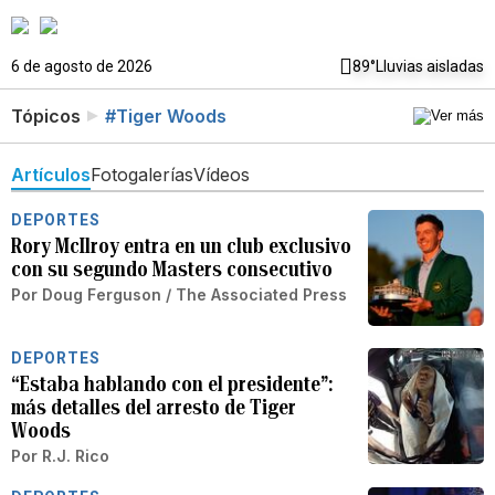
6 de agosto de 2026
89°
Lluvias aisladas
Tópicos
#Tiger Woods
Artículos
Fotogalerías
Vídeos
DEPORTES
Rory McIlroy entra en un club exclusivo
con su segundo Masters consecutivo
Por
Doug Ferguson / The Associated Press
DEPORTES
“Estaba hablando con el presidente”:
más detalles del arresto de Tiger
Woods
Por
R.J. Rico