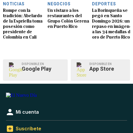
NOTICIAS
NEGOCIOS
DEPORTES
Rompe con la
Un vistazo a los
La Borinqueña se
tradición: Abelardo
restaurantes del
pegó en Santo
de la Espriella toma
Grupo Colón Gerena
Domingo 2026: un
posesión como
en Puerto Rico
repaso en imágene
presidente de
a las 34 medallas de
Colombia en Cali
oro de Puerto Rico
DISPONIBLE EN
DISPONIBLE EN
Google Play
App Store
Mi cuenta
Suscríbete