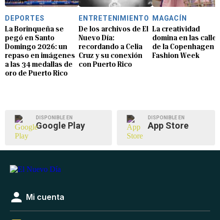
DEPORTES
ENTRETENIMIENTO
MAGACÍN
La Borinqueña se
De los archivos de El
La creatividad
pegó en Santo
Nuevo Día:
domina en las calle
Domingo 2026: un
recordando a Celia
de la Copenhagen
repaso en imágenes
Cruz y su conexión
Fashion Week
a las 34 medallas de
con Puerto Rico
oro de Puerto Rico
DISPONIBLE EN
DISPONIBLE EN
Google Play
App Store
Mi cuenta