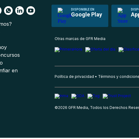
DISPONIBLE EN
DISP
Google Play
Ap
omos?
s
Otras marcas de GFR Media
 hoy
oncursos
io
nfiar en
Política de privacidad
Términos y condicion
©
2026
GFR Media, Todos los Derechos Rese