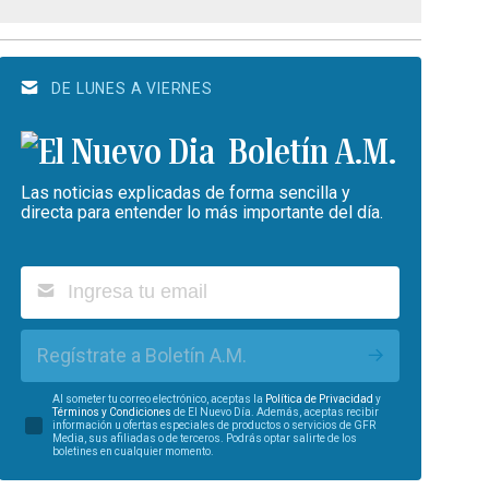
DE LUNES A VIERNES
Boletín A.M.
Las noticias explicadas de forma sencilla y
directa para entender lo más importante del día.
Regístrate a Boletín A.M.
Al someter tu correo electrónico, aceptas la
Política de Privacidad
y
Términos y Condiciones
de El Nuevo Día. Además, aceptas recibir
información u ofertas especiales de productos o servicios de GFR
Media, sus afiliadas o de terceros. Podrás optar salirte de los
boletines en cualquier momento.