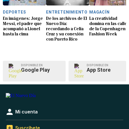
DEPORTES
ENTRETENIMIENTO
MAGACÍN
En imágenes: Jorge
De los archivos de El
La creatividad
Messi, el padre que
Nuevo Día:
domina en las calle
acompañó a Lionel
recordando a Celia
de la Copenhagen
hasta la cima
Cruz y su conexión
Fashion Week
con Puerto Rico
DISPONIBLE EN
DISPONIBLE EN
Google Play
App Store
Mi cuenta
Suscríbete