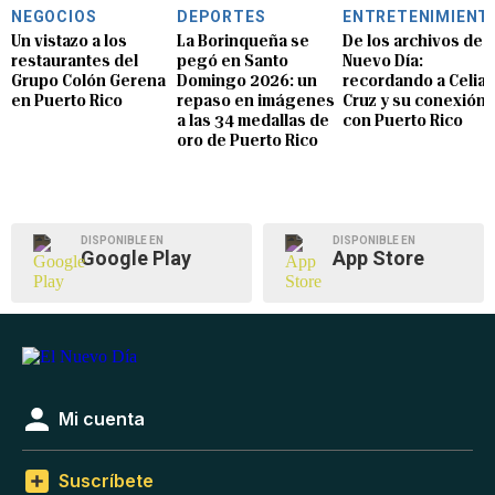
NEGOCIOS
DEPORTES
ENTRETENIMIENT
Un vistazo a los
La Borinqueña se
De los archivos de E
restaurantes del
pegó en Santo
Nuevo Día:
Grupo Colón Gerena
Domingo 2026: un
recordando a Celia
en Puerto Rico
repaso en imágenes
Cruz y su conexión
a las 34 medallas de
con Puerto Rico
oro de Puerto Rico
DISPONIBLE EN
DISPONIBLE EN
Google Play
App Store
Mi cuenta
Suscríbete