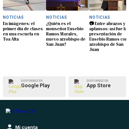
NOTICIAS
NOTICIAS
NOTICIAS
En imágenes: el
¿Quién es el
📷 Entre abrazos y
primer día de clases
monseñor Eusebio
aplausos: así fue la
en una escuela en
Ramos Morales,
presentación de
Toa Alta
nuevo arzobispo de
Eusebio Ramos com
San Juan?
arzobispo de San
Juan
DISPONIBLE EN
DISPONIBLE EN
Google Play
App Store
Mi cuenta