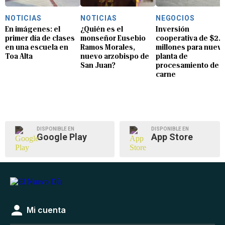
NOTICIAS
NOTICIAS
NEGOCIOS
En imágenes: el
¿Quién es el
Inversión
primer día de clases
monseñor Eusebio
cooperativa de $2.8
en una escuela en
Ramos Morales,
millones para nuev
Toa Alta
nuevo arzobispo de
planta de
San Juan?
procesamiento de
carne
DISPONIBLE EN
DISPONIBLE EN
Google Play
App Store
Mi cuenta