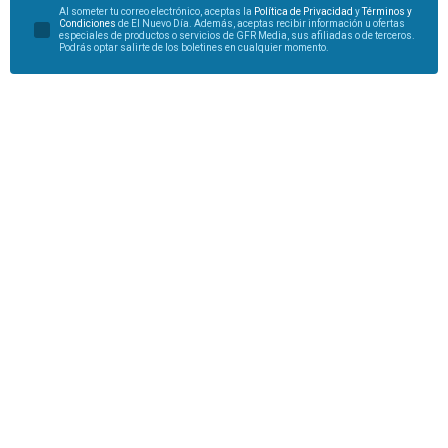
Al someter tu correo electrónico, aceptas la
Política de Privacidad
y
Términos y
Condiciones
de El Nuevo Día. Además, aceptas recibir información u ofertas
especiales de productos o servicios de GFR Media, sus afiliadas o de terceros.
Podrás optar salirte de los boletines en cualquier momento.