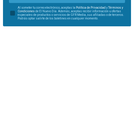
Al someter tu correo electrónico, aceptas la
Política de Privacidad
y
Términos y
Condiciones
de El Nuevo Día. Además, aceptas recibir información u ofertas
especiales de productos o servicios de GFR Media, sus afiliadas o de terceros.
Podrás optar salirte de los boletines en cualquier momento.