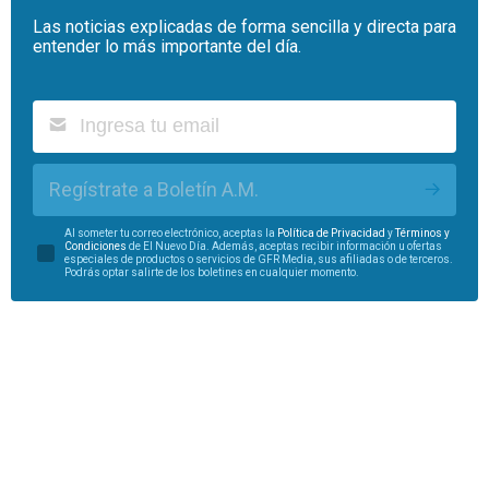
Las noticias explicadas de forma sencilla y directa para
entender lo más importante del día.
Regístrate a Boletín A.M.
Al someter tu correo electrónico, aceptas la
Política de Privacidad
y
Términos y
Condiciones
de El Nuevo Día. Además, aceptas recibir información u ofertas
especiales de productos o servicios de GFR Media, sus afiliadas o de terceros.
Podrás optar salirte de los boletines en cualquier momento.