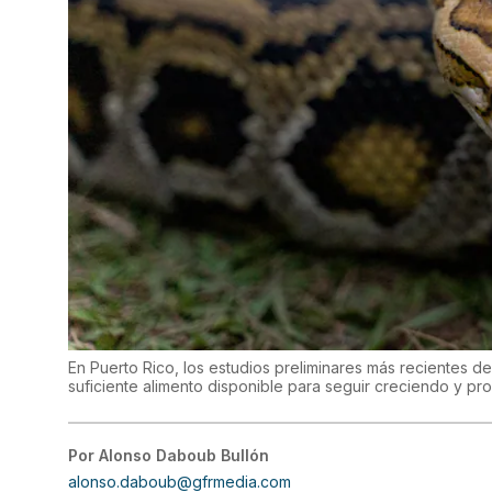
En Puerto Rico, los estudios preliminares más recientes de
suficiente alimento disponible para seguir creciendo y p
Por
Alonso Daboub Bullón
alonso.daboub@gfrmedia.com