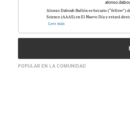
alonso.dab
Alonso Daboub Bullón es becario (“fellow”) d
Science (AAAS) en El Nuevo Día y estará destac
Leer más
POPULAR EN LA COMUNIDAD