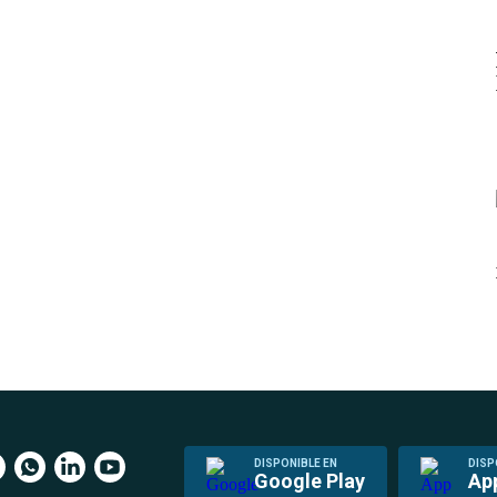
DISPONIBLE EN
DISP
Google Play
Ap