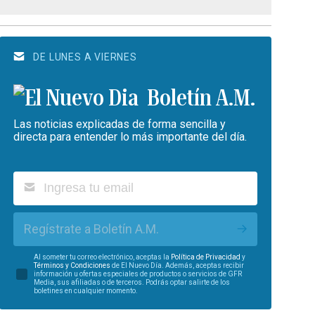
DE LUNES A VIERNES
Boletín A.M.
Las noticias explicadas de forma sencilla y
directa para entender lo más importante del día.
Regístrate a Boletín A.M.
Al someter tu correo electrónico, aceptas la
Política de Privacidad
y
Términos y Condiciones
de El Nuevo Día. Además, aceptas recibir
información u ofertas especiales de productos o servicios de GFR
Media, sus afiliadas o de terceros. Podrás optar salirte de los
boletines en cualquier momento.