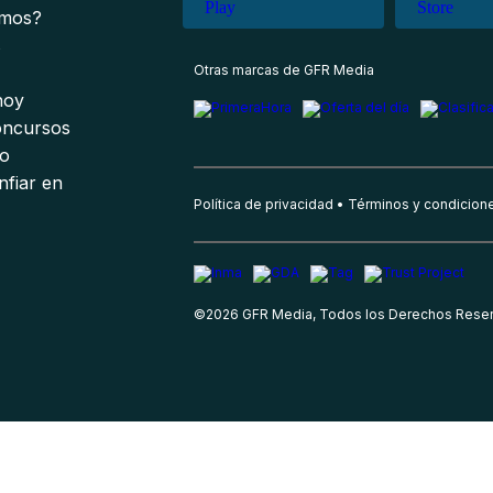
omos?
s
Otras marcas de GFR Media
 hoy
oncursos
io
nfiar en
Política de privacidad
Términos y condicion
©
2026
GFR Media, Todos los Derechos Rese