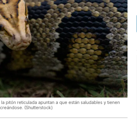
 la pitón reticulada apuntan a que están saludables y tienen
rocreándose.
(
Shutterstock
)