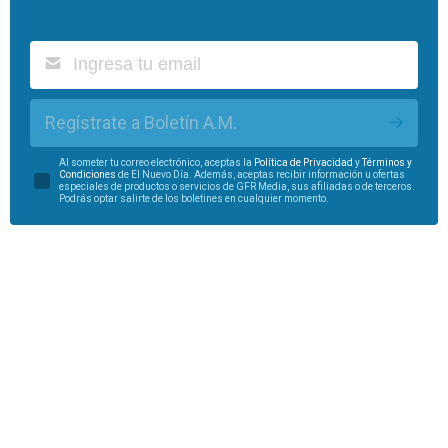
Regístrate a Boletín A.M.
Al someter tu correo electrónico, aceptas la
Política de Privacidad
y
Términos y
Condiciones
de El Nuevo Día. Además, aceptas recibir información u ofertas
especiales de productos o servicios de GFR Media, sus afiliadas o de terceros.
Podrás optar salirte de los boletines en cualquier momento.