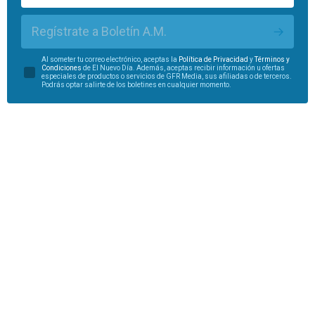
Regístrate a Boletín A.M.
Al someter tu correo electrónico, aceptas la
Política de Privacidad
y
Términos y
Condiciones
de El Nuevo Día. Además, aceptas recibir información u ofertas
especiales de productos o servicios de GFR Media, sus afiliadas o de terceros.
Podrás optar salirte de los boletines en cualquier momento.