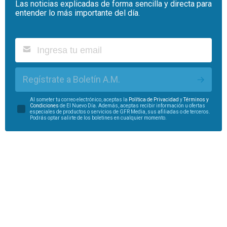
Las noticias explicadas de forma sencilla y directa para
entender lo más importante del día.
Regístrate a Boletín A.M.
Al someter tu correo electrónico, aceptas la
Política de Privacidad
y
Términos y
Condiciones
de El Nuevo Día. Además, aceptas recibir información u ofertas
especiales de productos o servicios de GFR Media, sus afiliadas o de terceros.
Podrás optar salirte de los boletines en cualquier momento.