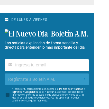
DE LUNES A VIERNES
Boletín A.M.
Las noticias explicadas de forma sencilla y
directa para entender lo más importante del día.
Regístrate a Boletín A.M.
Al someter tu correo electrónico, aceptas la
Política de Privacidad
y
Términos y Condiciones
de El Nuevo Día. Además, aceptas recibir
información u ofertas especiales de productos o servicios de GFR
Media, sus afiliadas o de terceros. Podrás optar salirte de los
boletines en cualquier momento.