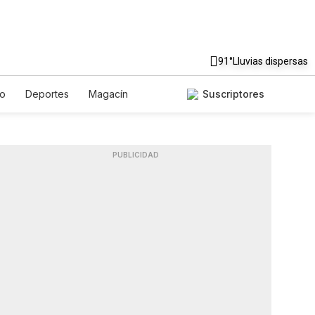
91°
Lluvias dispersas
to
Deportes
Magacín
Suscriptores
Gastronomía
De Viaje
ish
Podcasts
Horóscopos
PUBLICIDAD