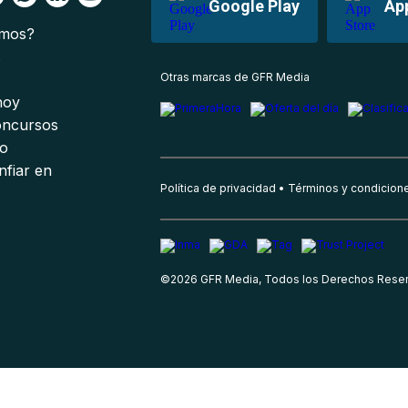
Google Play
Ap
omos?
s
Otras marcas de GFR Media
 hoy
oncursos
io
nfiar en
Política de privacidad
Términos y condicion
©
2026
GFR Media, Todos los Derechos Rese