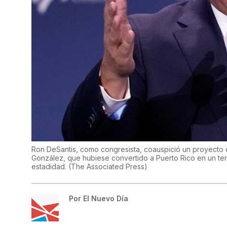
Ron DeSantis, como congresista, coauspició un proyecto d
González, que hubiese convertido a Puerto Rico en un terr
estadidad.
(
The Associated Press
)
Por
El Nuevo Día