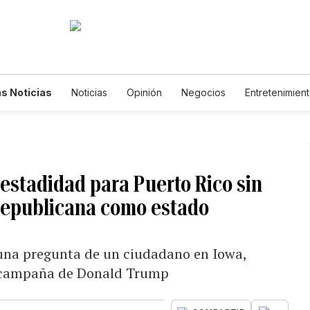
s Noticias
Noticias
Opinión
Negocios
Entretenimien
tilos de Vida
Mundo
Estados Unidos
Ciencia y Ambiente
cnología
Juegos
Lotería
Vídeos
Fotogalerías
Engl
wsletters
Feriados
Edictos
Especiales
 estadidad para Puerto Rico sin
 republicana como estado
 una pregunta de un ciudadano en Iowa,
la campaña de Donald Trump