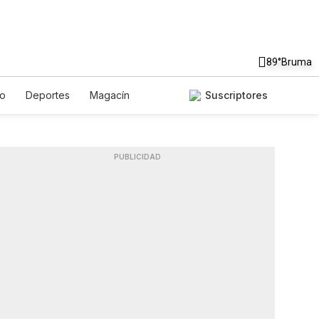
89°
Bruma
to
Deportes
Magacín
Suscriptores
Gastronomía
De Viaje
ish
Podcasts
Horóscopos
PUBLICIDAD