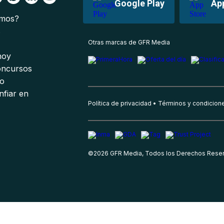
Google Play
Ap
omos?
s
Otras marcas de GFR Media
 hoy
oncursos
io
nfiar en
Política de privacidad
Términos y condicion
©
2026
GFR Media, Todos los Derechos Rese