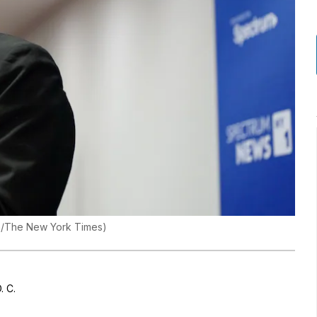
n/The New York Times
)
. C.