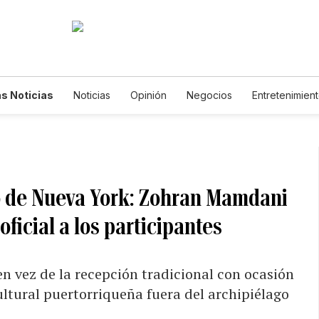
s Noticias
Noticias
Opinión
Negocios
Entretenimien
tilos de Vida
Mundo
Estados Unidos
Ciencia y Ambiente
cnología
Juegos
Lotería
Vídeos
Fotogalerías
Engl
wsletters
Feriados
Edictos
Especiales
o de Nueva York: Zohran Mamdani
ficial a los participantes
 vez de la recepción tradicional con ocasión
ltural puertorriqueña fuera del archipiélago