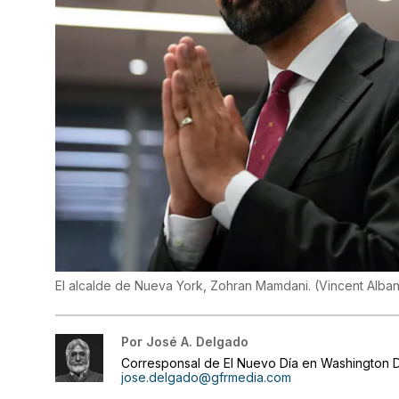
El alcalde de Nueva York, Zohran Mamdani.
(
Vincent Alba
Por
José A. Delgado
Corresponsal de El Nuevo Día en Washington D
jose.delgado@gfrmedia.com