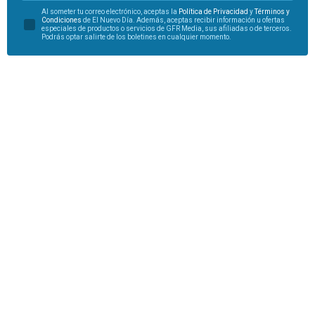
Al someter tu correo electrónico, aceptas la
Política de Privacidad
y
Términos y
Condiciones
de El Nuevo Día. Además, aceptas recibir información u ofertas
especiales de productos o servicios de GFR Media, sus afiliadas o de terceros.
Podrás optar salirte de los boletines en cualquier momento.