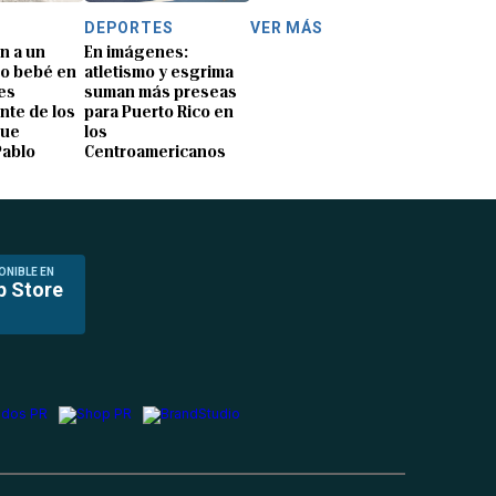
DEPORTES
VER MÁS
n a un
En imágenes:
o bebé en
atletismo y esgrima
es
suman más preseas
nte de los
para Puerto Rico en
que
los
Pablo
Centroamericanos
ONIBLE EN
p Store