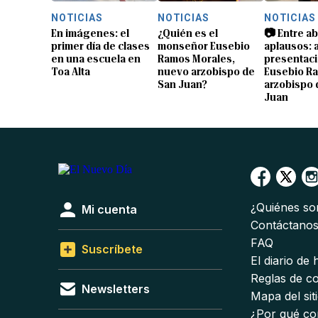
NOTICIAS
NOTICIAS
NOTICIAS
En imágenes: el
¿Quién es el
📷 Entre a
primer día de clases
monseñor Eusebio
aplausos: a
en una escuela en
Ramos Morales,
presentaci
Toa Alta
nuevo arzobispo de
Eusebio R
San Juan?
arzobispo 
Juan
¿Quiénes s
Mi cuenta
Contáctano
FAQ
Suscríbete
El diario de
Reglas de c
Newsletters
Mapa del sit
¿Por qué co