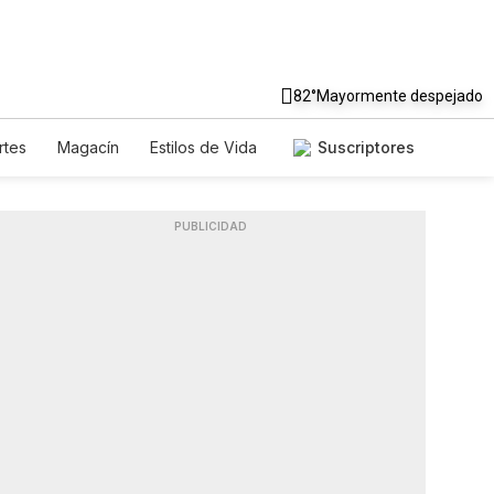
82°
Mayormente despejado
rtes
Magacín
Estilos de Vida
Suscriptores
e
Tecnología
Juegos
etters
Feriados
Especiales
PUBLICIDAD