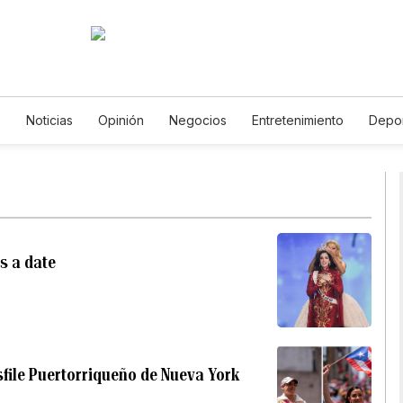
s
Noticias
Opinión
Negocios
Entretenimiento
Depo
Estados Unidos
Ciencia y Ambiente
Gastronomía
De Viaj
Vídeos
Fotos
English
Podcasts
Horóscopos
Newsl
as a date
file Puertorriqueño de Nueva York