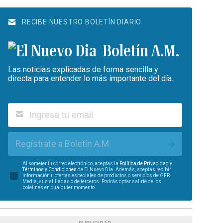
RECIBE NUESTRO BOLETÍN DIARIO
Boletín A.M.
Las noticias explicadas de forma sencilla y
directa para entender lo más importante del día.
Regístrate a Boletín A.M.
Al someter tu correo electrónico, aceptas la
Política de Privacidad
y
Términos y Condiciones
de El Nuevo Día. Además, aceptas recibir
información u ofertas especiales de productos o servicios de GFR
Media, sus afiliadas o de terceros. Podrás optar salirte de los
boletines en cualquier momento.