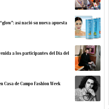
 “glow”: así nació su nueva apuesta
nida a los participantes del Día del
a en Casa de Campo Fashion Week