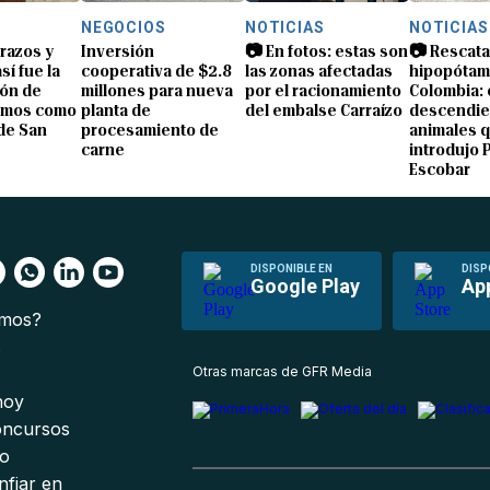
NEGOCIOS
NOTICIAS
NOTICIAS
brazos y
Inversión
📷 En fotos: estas son
📷 Rescata
sí fue la
cooperativa de $2.8
las zonas afectadas
hipopótam
ón de
millones para nueva
por el racionamiento
Colombia: 
amos como
planta de
del embalse Carraízo
descendie
de San
procesamiento de
animales 
carne
introdujo 
Escobar
DISPONIBLE EN
DISP
Google Play
Ap
omos?
s
Otras marcas de GFR Media
 hoy
oncursos
io
nfiar en