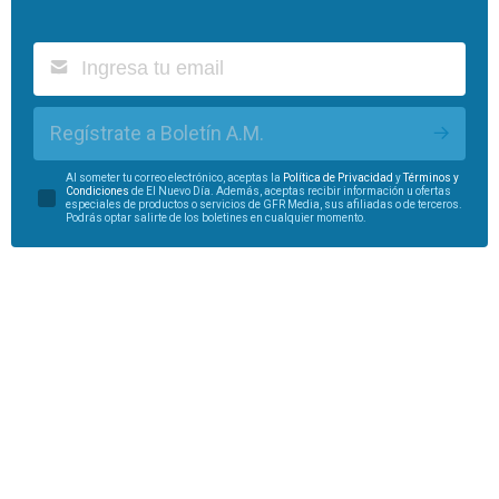
Regístrate a Boletín A.M.
Al someter tu correo electrónico, aceptas la
Política de Privacidad
y
Términos y
Condiciones
de El Nuevo Día. Además, aceptas recibir información u ofertas
especiales de productos o servicios de GFR Media, sus afiliadas o de terceros.
Podrás optar salirte de los boletines en cualquier momento.