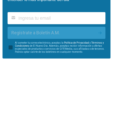
Regístrate a Boletín A.M.
Al someter tu correo electrónico, aceptas la
Política de Privacidad
y
Términos y
Condiciones
de El Nuevo Día. Además, aceptas recibir información u ofertas
especiales de productos o servicios de GFR Media, sus afiliadas o de terceros.
Podrás optar salirte de los boletines en cualquier momento.