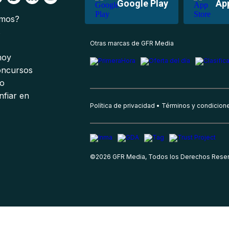
Google Play
Ap
omos?
s
Otras marcas de GFR Media
 hoy
oncursos
io
nfiar en
Política de privacidad
Términos y condicion
©
2026
GFR Media, Todos los Derechos Rese