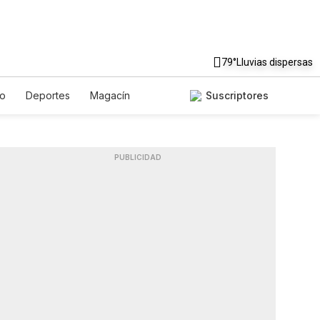
79°
Lluvias dispersas
to
Deportes
Magacín
Suscriptores
Gastronomía
De Viaje
ish
Podcasts
Horóscopos
PUBLICIDAD