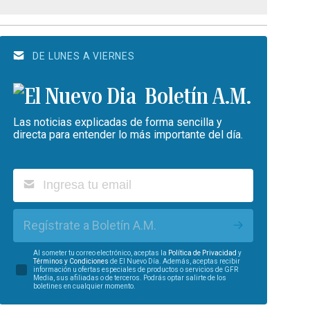
DE LUNES A VIERNES
Boletín A.M.
Las noticias explicadas de forma sencilla y
directa para entender lo más importante del día.
Regístrate a Boletín A.M.
Al someter tu correo electrónico, aceptas la
Política de Privacidad
y
Términos y Condiciones
de El Nuevo Día. Además, aceptas recibir
información u ofertas especiales de productos o servicios de GFR
Media, sus afiliadas o de terceros. Podrás optar salirte de los
boletines en cualquier momento.