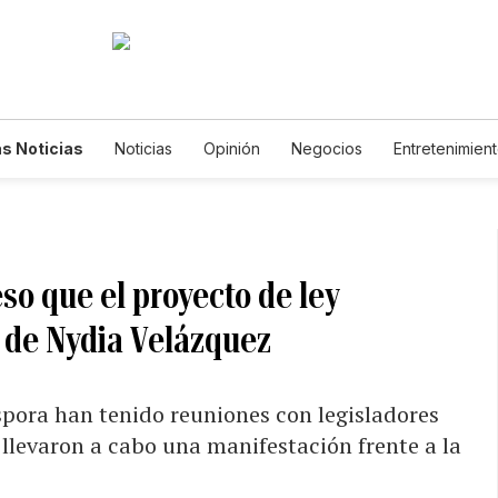
s Noticias
Noticias
Opinión
Negocios
Entretenimien
tilos de Vida
Mundo
Estados Unidos
Ciencia y Ambiente
cnología
Juegos
Lotería
Vídeos
Fotogalerías
Engl
wsletters
Feriados
Edictos
Especiales
so que el proyecto de ley
l de Nydia Velázquez
áspora han tenido reuniones con legisladores
y llevaron a cabo una manifestación frente a la