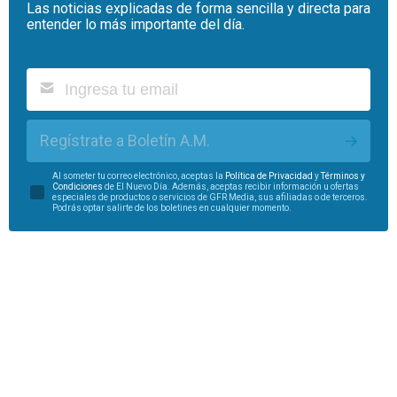
Las noticias explicadas de forma sencilla y directa para
entender lo más importante del día.
Regístrate a Boletín A.M.
Al someter tu correo electrónico, aceptas la
Política de Privacidad
y
Términos y
Condiciones
de El Nuevo Día. Además, aceptas recibir información u ofertas
especiales de productos o servicios de GFR Media, sus afiliadas o de terceros.
Podrás optar salirte de los boletines en cualquier momento.