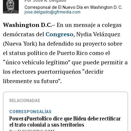
Por
José A. Delgado
Corresponsal de El Nuevo Día en Washington D. C.
jose.delgado@gfrmedia.com
Washington D.C.–
En un mensaje a colegas
demócratas del
Congreso
, Nydia Velázquez
(Nueva York) ha defendido su proyecto sobre
el status político de Puerto Rico como el
“único vehículo legítimo” que puede permitir a
los electores puertorriqueños “decidir
libremente su futuro”.
RELACIONADAS
CORRESPONSALÍAS
Power4PuertoRico dice que Biden debe rectificar
el trato colonial a sus territorios