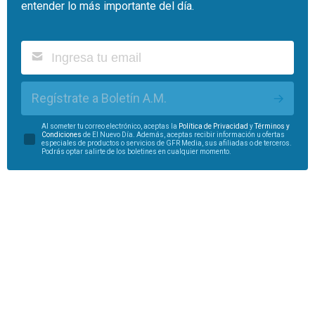
entender lo más importante del día.
Regístrate a Boletín A.M.
Al someter tu correo electrónico, aceptas la
Política de Privacidad
y
Términos y
Condiciones
de El Nuevo Día. Además, aceptas recibir información u ofertas
especiales de productos o servicios de GFR Media, sus afiliadas o de terceros.
Podrás optar salirte de los boletines en cualquier momento.