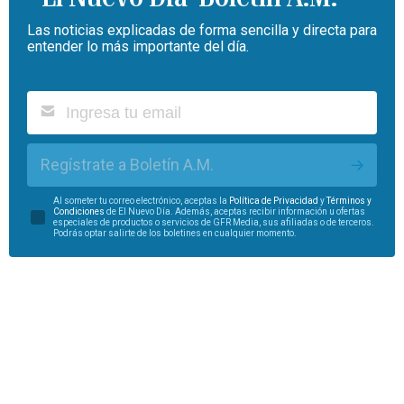
Las noticias explicadas de forma sencilla y directa para
entender lo más importante del día.
Regístrate a Boletín A.M.
Al someter tu correo electrónico, aceptas la
Política de Privacidad
y
Términos y
Condiciones
de El Nuevo Día. Además, aceptas recibir información u ofertas
especiales de productos o servicios de GFR Media, sus afiliadas o de terceros.
Podrás optar salirte de los boletines en cualquier momento.