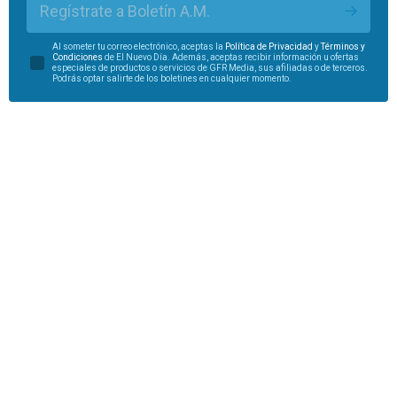
Regístrate a Boletín A.M.
Al someter tu correo electrónico, aceptas la
Política de Privacidad
y
Términos y
Condiciones
de El Nuevo Día. Además, aceptas recibir información u ofertas
especiales de productos o servicios de GFR Media, sus afiliadas o de terceros.
Podrás optar salirte de los boletines en cualquier momento.