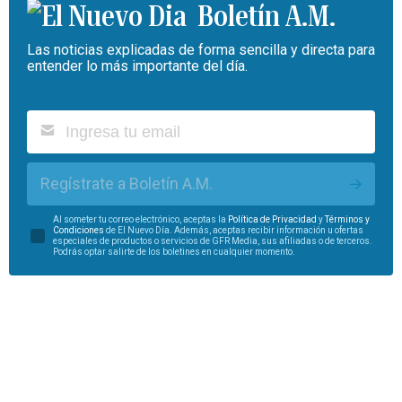
Boletín A.M.
Las noticias explicadas de forma sencilla y directa para
entender lo más importante del día.
Regístrate a Boletín A.M.
Al someter tu correo electrónico, aceptas la
Política de Privacidad
y
Términos y
Condiciones
de El Nuevo Día. Además, aceptas recibir información u ofertas
especiales de productos o servicios de GFR Media, sus afiliadas o de terceros.
Podrás optar salirte de los boletines en cualquier momento.