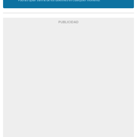
Podrás optar salirte de los boletines en cualquier momento.
PUBLICIDAD