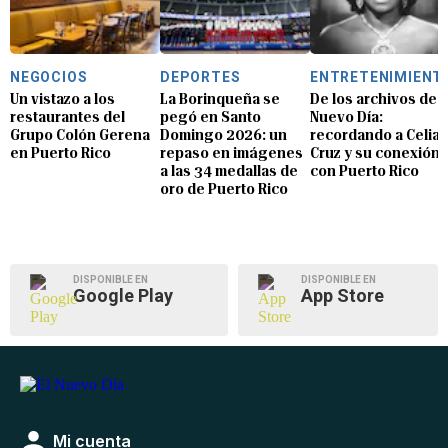
NEGOCIOS
DEPORTES
ENTRETENIMIENT
Un vistazo a los
La Borinqueña se
De los archivos de E
restaurantes del
pegó en Santo
Nuevo Día:
Grupo Colón Gerena
Domingo 2026: un
recordando a Celia
en Puerto Rico
repaso en imágenes
Cruz y su conexión
a las 34 medallas de
con Puerto Rico
oro de Puerto Rico
DISPONIBLE EN
DISPONIBLE EN
Google Play
App Store
Mi cuenta