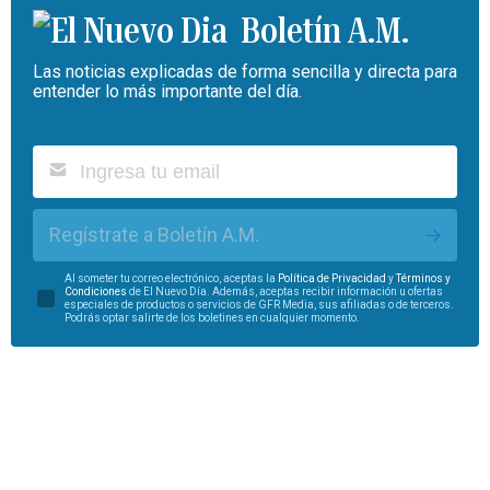
Boletín A.M.
Las noticias explicadas de forma sencilla y directa para
entender lo más importante del día.
Regístrate a Boletín A.M.
Al someter tu correo electrónico, aceptas la
Política de Privacidad
y
Términos y
Condiciones
de El Nuevo Día. Además, aceptas recibir información u ofertas
especiales de productos o servicios de GFR Media, sus afiliadas o de terceros.
Podrás optar salirte de los boletines en cualquier momento.