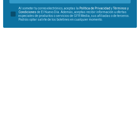
Al someter tu correo electrónico, aceptas la
Política de Privacidad
y
Términos y
Condiciones
de El Nuevo Día. Además, aceptas recibir información u ofertas
especiales de productos o servicios de GFR Media, sus afiliadas o de terceros.
Podrás optar salirte de los boletines en cualquier momento.