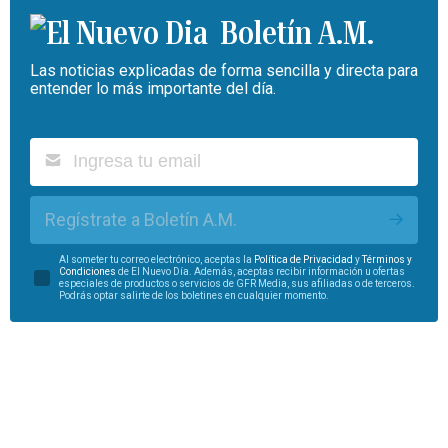
Boletín A.M.
Las noticias explicadas de forma sencilla y directa para
entender lo más importante del día.
Regístrate a Boletín A.M.
Al someter tu correo electrónico, aceptas la
Política de Privacidad
y
Términos y
Condiciones
de El Nuevo Día. Además, aceptas recibir información u ofertas
especiales de productos o servicios de GFR Media, sus afiliadas o de terceros.
Podrás optar salirte de los boletines en cualquier momento.