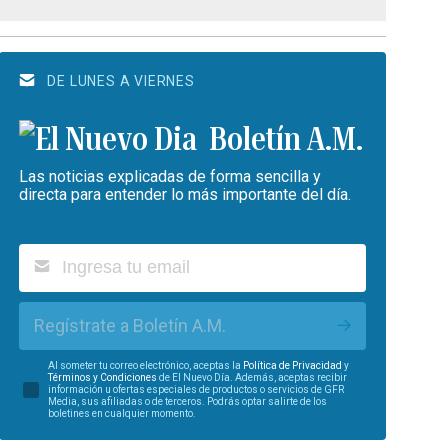
DE LUNES A VIERNES
Boletín A.M.
Las noticias explicadas de forma sencilla y
directa para entender lo más importante del día.
Regístrate a Boletín A.M.
Al someter tu correo electrónico, aceptas la
Política de Privacidad
y
Términos y Condiciones
de El Nuevo Día. Además, aceptas recibir
información u ofertas especiales de productos o servicios de GFR
Media, sus afiliadas o de terceros. Podrás optar salirte de los
boletines en cualquier momento.