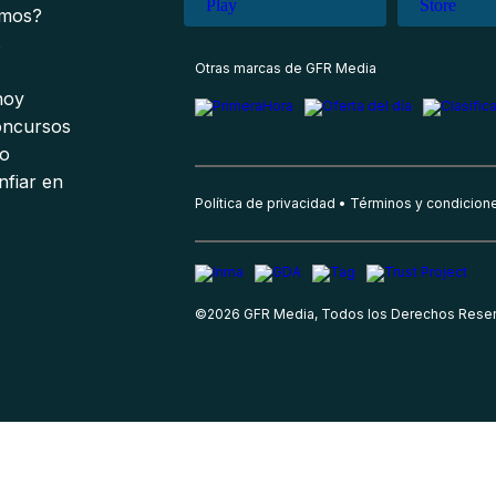
omos?
s
Otras marcas de GFR Media
 hoy
oncursos
io
nfiar en
Política de privacidad
Términos y condicion
©
2026
GFR Media, Todos los Derechos Rese