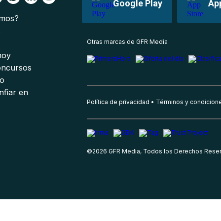
Google Play
Ap
omos?
s
Otras marcas de GFR Media
 hoy
oncursos
io
nfiar en
Política de privacidad
Términos y condicion
©
2026
GFR Media, Todos los Derechos Rese