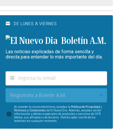
DE LUNES A VIERNES
Boletín A.M.
Las noticias explicadas de forma sencilla y
directa para entender lo más importante del día.
Regístrate a Boletín A.M.
Al someter tu correo electrónico, aceptas la
Política de Privacidad
y
Términos y Condiciones
de El Nuevo Día. Además, aceptas recibir
información u ofertas especiales de productos o servicios de GFR
Media, sus afiliadas o de terceros. Podrás optar salirte de los
boletines en cualquier momento.