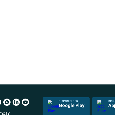
DISPONIBLE EN
DISP
Google Play
Ap
omos?