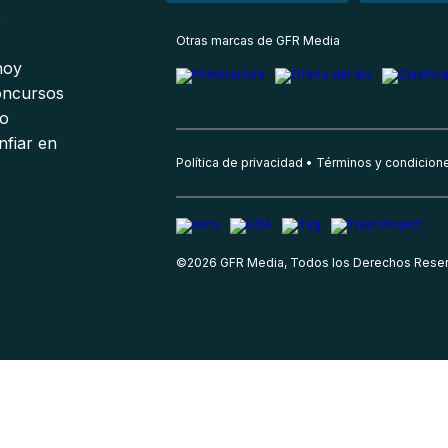
s
Otras marcas de GFR Media
 hoy
oncursos
io
nfiar en
Política de privacidad
Términos y condicion
©
2026
GFR Media, Todos los Derechos Rese