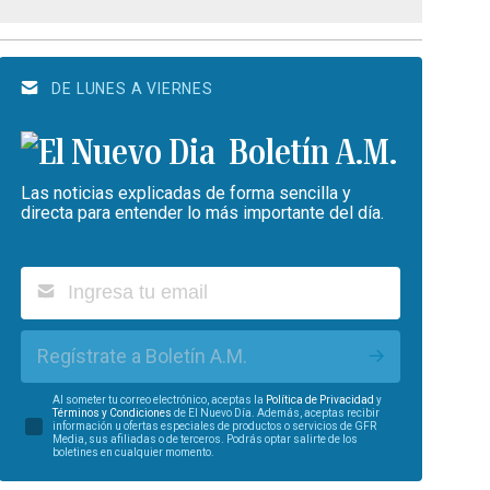
DE LUNES A VIERNES
Boletín A.M.
Las noticias explicadas de forma sencilla y
directa para entender lo más importante del día.
Regístrate a Boletín A.M.
Al someter tu correo electrónico, aceptas la
Política de Privacidad
y
Términos y Condiciones
de El Nuevo Día. Además, aceptas recibir
información u ofertas especiales de productos o servicios de GFR
Media, sus afiliadas o de terceros. Podrás optar salirte de los
boletines en cualquier momento.