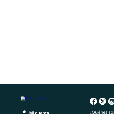
¿Quiénes s
Mi cuenta